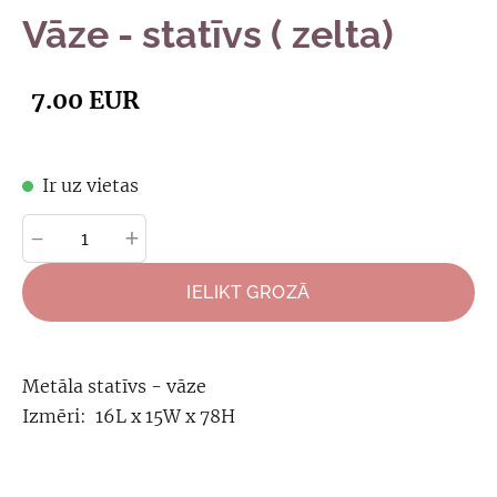
Vāze - statīvs ( zelta)
7.00 EUR
Ir uz vietas
-
+
IELIKT GROZĀ
Metāla statīvs - vāze
Izmēri:
16L x 15W x 78H