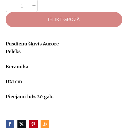
-
+
IELIKT GROZĀ
Pusdienu šķīvis Aurore
Pelēks
Keramika
D21 cm
Pieejami līdz 20 gab.